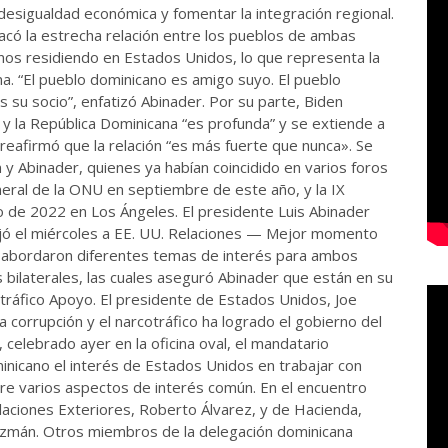
desigualdad económica y fomentar la integración regional.
có la estrecha relación entre los pueblos de ambas
nos residiendo en Estados Unidos, lo que representa la
a. “El pueblo dominicano es amigo suyo. El pueblo
s su socio”, enfatizó Abinader. Por su parte, Biden
y la República Dominicana “es profunda” y se extiende a
reafirmó que la relación “es más fuerte que nunca». Se
n y Abinader, quienes ya habían coincidido en varios foros
eral de la ONU en septiembre de este año, y la IX
o de 2022 en Los Ángeles. El presidente Luis Abinader
Viajó el miércoles a EE. UU. Relaciones — Mejor momento
 abordaron diferentes temas de interés para ambos
s bilaterales, las cuales aseguró Abinader que están en su
ráfico Apoyo. El presidente de Estados Unidos, Joe
a corrupción y el narcotráfico ha logrado el gobierno del
 celebrado ayer en la oficina oval, el mandatario
inicano el interés de Estados Unidos en trabajar con
re varios aspectos de interés común. En el encuentro
laciones Exteriores, Roberto Álvarez, y de Hacienda,
uzmán. Otros miembros de la delegación dominicana