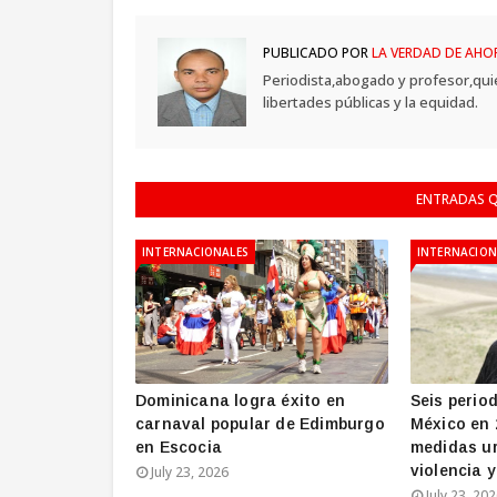
PUBLICADO POR
LA VERDAD DE AHO
Periodista,abogado y profesor,qui
libertades públicas y la equidad.
ENTRADAS Q
INTERNACIONALES
INTERNACION
Dominicana logra éxito en
Seis perio
carnaval popular de Edimburgo
México en 
en Escocia
medidas ur
violencia 
July 23, 2026
July 23, 20