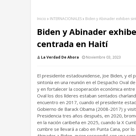
Inicio
INTERNACIONALES
Biden y Abinader exhiben sin
Biden y Abinader exhibe
centrada en Haití
La Verdad De Ahora
Noviembre 03, 2023
El presidente estadounidense, Joe Biden, y el p
sintonía en una reunión en el Despacho Oval de 
y en fortalecer la cooperación económica entr
Oval los dos líderes estaban sentados charland
encuentro en 2017, cuando el presidente estad
Gobierno de Barack Obama (2008-2017) y visitó
Presidencia tres años después, en 2020, brom
en la nación caribeña en 2025, cuando la X Cum
cumbre se llevará a cabo en Punta Cana, por lo
Abinader a Biden, quien respondió con una sonri