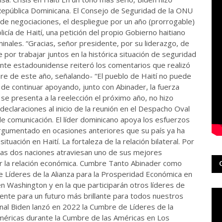
la República Dominicana. El Consejo de Seguridad de la ONU
e negociaciones, el despliegue por un año (prorrogable)
licía de Haití, una petición del propio Gobierno haitiano
iminales. “Gracias, señor presidente, por su liderazgo, de
te por trabajar juntos en la histórica situación de seguridad
dente estadounidense reiteró los comentarios que realizó
e de este año, señalando- “El pueblo de Haití no puede
de continuar apoyando, junto con Abinader, la fuerza
n se presenta a la reelección el próximo año, no hizo
 declaraciones al inicio de la reunión en el Despacho Oval
de comunicación. El líder dominicano apoya los esfuerzos
 argumentado en ocasiones anteriores que su país ya ha
ituación en Haití. La fortaleza de la relación bilateral. Por
 las dos naciones atraviesan uno de sus mejores
r la relación económica. Cumbre Tanto Abinader como
 Líderes de la Alianza para la Prosperidad Económica en
 Washington y en la que participarán otros líderes de
nte para un futuro más brillante para todos nuestros
onal Biden lanzó en 2022 la Cumbre de Líderes de la
Américas durante la Cumbre de las Américas en Los