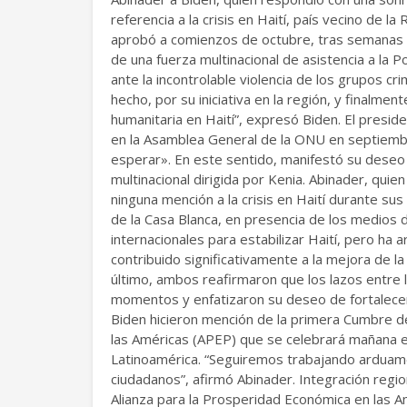
referencia a la crisis en Haití, país vecino de 
aprobó a comienzos de octubre, tras semanas d
de una fuerza multinacional de asistencia a la Po
ante la incontrolable violencia de los grupos cr
hecho, por su iniciativa en la región, y finalmen
humanitaria en Haití”, expresó Biden. El presi
en la Asamblea General de la ONU en septiembr
esperar». En este sentido, manifestó su deseo 
multinacional dirigida por Kenia. Abinader, quie
ninguna mención a la crisis en Haití durante sus
de la Casa Blanca, en presencia de los medios 
internacionales para estabilizar Haití, pero ha
contribuido significativamente a la mejora de la s
último, ambos reafirmaron que los lazos entre
momentos y enfatizaron su deseo de fortalece
Biden hicieron mención de la primera Cumbre de
las Américas (APEP) que se celebrará mañana en
Latinoamérica. “Seguiremos trabajando arduame
ciudadanos”, afirmó Abinader. Integración regi
Alianza para la Prosperidad Económica en las 