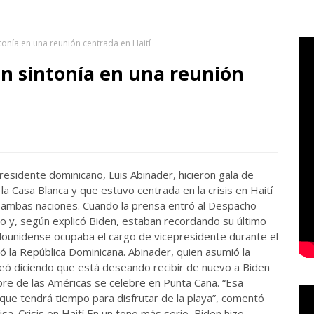
tonía en una reunión centrada en Haití
n sintonía en una reunión
residente dominicano, Luis Abinader, hicieron gala de
la Casa Blanca y que estuvo centrada en la crisis en Haití
e ambas naciones. Cuando la prensa entró al Despacho
o y, según explicó Biden, estaban recordando su último
ounidense ocupaba el cargo de vicepresidente durante el
 la República Dominicana. Abinader, quien asumió la
eó diciendo que está deseando recibir de nuevo a Biden
bre de las Américas se celebre en Punta Cana. “Esa
 que tendrá tiempo para disfrutar de la playa”, comentó
sa. Crisis en Haití En un tono más serio, Biden hizo