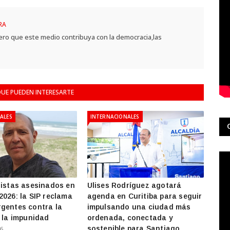
RA
ero que este medio contribuya con la democracia,las
UE PUEDEN INTERESARTE
ALES
INTERNACIONALES
distas asesinados en
Ulises Rodríguez agotará
2026: la SIP reclama
agenda en Curitiba para seguir
gentes contra la
impulsando una ciudad más
y la impunidad
ordenada, conectada y
sostenible para Santiago
26