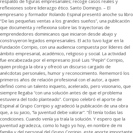
respaldo de figuras empresariales; recoge casos reales y
reflexiones sobre liderazgo ético. Santo Domingo. – El
empresario y formador Rolando Espinal presentó anoche su libro
“De las pequeñas ventas a los grandes sueños”, una publicación
que documenta y reflexiona sobre las trayectorias de
emprendedores dominicanos que iniciaron desde abajo y
construyeron legados empresariales. El acto tuvo lugar en la
Fundación Corripio, con una audiencia compuesta por líderes del
ámbito empresarial, académico, religioso y social. La actividad
fue encabezada por el empresario José Luis “Pepín” Corripio,
quien prologa la obra y ofreció un discurso cargado de
anécdotas personales, humor y reconocimiento. Rememoró los
primeros años de relación profesional con el autor, a quien
definió como un talento inquieto, acelerado, pero visionario, que
siempre llegaba “con una solución antes de que el problema
estuviera del todo planteado”. Corripio celebró el aporte de
Espinal al Grupo Corripio y agradeció la publicación de una obra
que, a su juicio, “la juventud debe valorar”. “Él tenía todas las
condiciones. Cuando venía ya traía la solución. Y espero que la
juventud agradezca, como lo hago yo hoy, en nombre de mi
familia y del personal del Grupo Corripio, este aporte importante