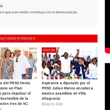
RA
ero que este medio contribuya con la democracia,las
UE PUEDEN INTERESARTE
POLITICA
ta del PRSD Denia
Aspirante a diputado por el
pone un Plan
PRSD Julian Mateo encabeza
o para impulsar el
masiva asamblea en Villa
 Sostenible de la
Altagracia
pción tres de SC
July 20, 2026
26