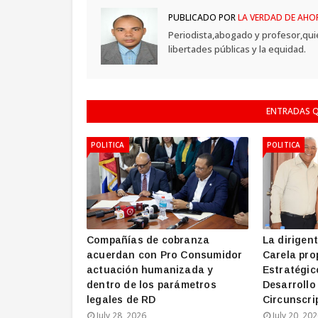
PUBLICADO POR
LA VERDAD DE AHO
Periodista,abogado y profesor,qui
libertades públicas y la equidad.
ENTRADAS Q
POLITICA
POLITICA
Compañías de cobranza
La dirigen
acuerdan con Pro Consumidor
Carela pro
actuación humanizada y
Estratégic
dentro de los parámetros
Desarrollo
legales de RD
Circunscri
July 28, 2026
July 20, 20