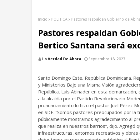
Inicio
POLITICA
Pastores respaldan Gobierno de Abinad
Pastores respaldan Gobi
Bertico Santana será ex
La Verdad De Ahora
Septiembre 18, 2023
Santo Domingo Este, República Dominicana. Rep
y Ministerios Bajo una Misma Visión agradecier
República, Luis Abinader en esta demarcación, 
a la alcaldía por el Partido Revolucionario Mode
pronunciamiento lo hizo el pastor Joel Pérez M
en SDE. “Somos pastores preocupados por la tr
públicamente mostramos agradecimiento al pres
que realiza en nuestros barrios”, dijo. Agregó q
infraestructuras, entornos recreativos y obras 
debe tener un representante auténtico al frente