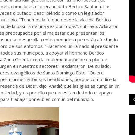
ores, como lo es el precandidato Bertico Santana. Los
veces diputado, describiéndolo como un legislador
unicipio. "Tenemos la fe que desde la alcaldía Bertico
ma de la basura de una vez por todas”, subrayó. Aclararon
ipes preocupados por el malestar que presentan los
basura se desarrollan enfermedades que están afectando
rioro de sus entornos. “Hacemos un llamado al presidente
 todos sus munícipes, a apoyar al hermano Bertico
 la Zona Oriental con la implementación de un plan de
urgen en nuestros sectores”, exclamaron. De su lado,
íderes evangélicos de Santo Domingo Este. "Quiero
permitirme recibir sus bendiciones, porque como dice la
presencia de Dios", dijo. Añadió que las iglesias cumplen un
sociedad, y es por ello que necesitan de todo el apoyo
 para trabajar por el bien común del municipio.