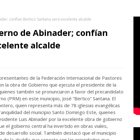
er; confían Bertico Santana será excelente alcalde
erno de Abinader; confían
celente alcalde
resentantes de la Federación Internacional de Pastores
on la obra de Gobierno que ejecuta el presidente de la
quienes también se pronunciaron a favor del precandidato
rno (PRM) en este municipio, José “Bertico” Santana. El
ontero, quien representa más de 78 iglesias evangélicas
anquilidad del municipio Santo Domingo Este, quienes
idente Luis Abinader por la excelente obra de gobierno
ue el gobierno central ha invertido en obras viales,
de desarrollo social. También destacó que el municipio
 de la alcaldía que conecte con las prioridades que