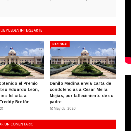
UE PUEDEN INTERESARTE
.NACIONAL
obtenido el Premio
Danilo Medina envía carta de
Libro Eduardo León,
condolencias a César Mella
na felicita a
Mejías, por fallecimiento de su
Freddy Bretón
padre
20
May 05, 2020
AR UN COMENTARIO