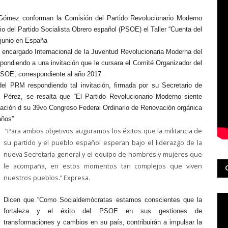
o Gómez conforman la Comisión del Partido Revolucionario Moderno
o del Partido Socialista Obrero español (PSOE) el Taller “Cuenta del
 junio en España
z, encargado Internacional de la Juventud Revolucionaria Moderna del
ondiendo a una invitación que le cursara el Comité Organizador del
 PSOE, correspondiente al año 2017.
del PRM respondiendo tal invitación, firmada por su Secretario de
 Pérez, se resalta que “El Partido Revolucionario Moderno siente
ración d su 39vo Congreso Federal Ordinario de Renovación orgánica
años”
“Para ambos objetivos auguramos los éxitos que la militancia de
su partido y el pueblo español esperan bajo el liderazgo de la
nueva Secretaría general y el equipo de hombres y mujeres que
le acompaña, en estos momentos tan complejos que viven
nuestros pueblos.” Expresa.
Dicen que “Como Socialdemócratas estamos conscientes que la
fortaleza y el éxito del PSOE en sus gestiones de
transformaciones y cambios en su país, contribuirán a impulsar la