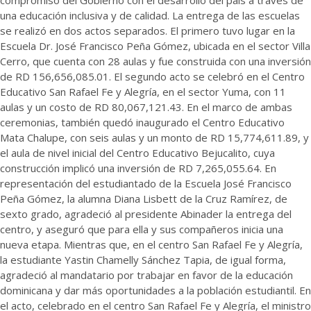
compromiso del Gobierno con el desarrollo del país a través de
una educación inclusiva y de calidad. La entrega de las escuelas
se realizó en dos actos separados. El primero tuvo lugar en la
Escuela Dr. José Francisco Peña Gómez, ubicada en el sector Villa
Cerro, que cuenta con 28 aulas y fue construida con una inversión
de RD 156,656,085.01. El segundo acto se celebró en el Centro
Educativo San Rafael Fe y Alegría, en el sector Yuma, con 11
aulas y un costo de RD 80,067,121.43. En el marco de ambas
ceremonias, también quedó inaugurado el Centro Educativo
Mata Chalupe, con seis aulas y un monto de RD 15,774,611.89, y
el aula de nivel inicial del Centro Educativo Bejucalito, cuya
construcción implicó una inversión de RD 7,265,055.64. En
representación del estudiantado de la Escuela José Francisco
Peña Gómez, la alumna Diana Lisbett de la Cruz Ramírez, de
sexto grado, agradeció al presidente Abinader la entrega del
centro, y aseguró que para ella y sus compañeros inicia una
nueva etapa. Mientras que, en el centro San Rafael Fe y Alegría,
la estudiante Yastin Chamelly Sánchez Tapia, de igual forma,
agradeció al mandatario por trabajar en favor de la educación
dominicana y dar más oportunidades a la población estudiantil. En
el acto, celebrado en el centro San Rafael Fe y Alegría, el ministro