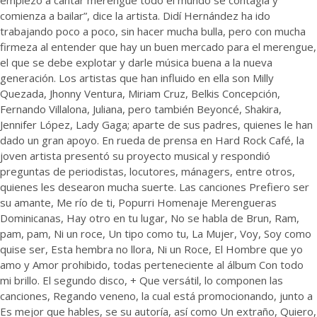
empiezo a cantar merengue todo el mundo se contagia y
comienza a bailar”, dice la artista. Didí Hernández ha ido
trabajando poco a poco, sin hacer mucha bulla, pero con mucha
firmeza al entender que hay un buen mercado para el merengue,
el que se debe explotar y darle música buena a la nueva
generación. Los artistas que han influido en ella son Milly
Quezada, Jhonny Ventura, Miriam Cruz, Belkis Concepción,
Fernando Villalona, Juliana, pero también Beyoncé, Shakira,
Jennifer López, Lady Gaga; aparte de sus padres, quienes le han
dado un gran apoyo. En rueda de prensa en Hard Rock Café, la
joven artista presentó su proyecto musical y respondió
preguntas de periodistas, locutores, mánagers, entre otros,
quienes les desearon mucha suerte. Las canciones Prefiero ser
su amante, Me río de ti, Popurri Homenaje Merengueras
Dominicanas, Hay otro en tu lugar, No se habla de Brun, Ram,
pam, pam, Ni un roce, Un tipo como tu, La Mujer, Voy, Soy como
quise ser, Esta hembra no llora, Ni un Roce, El Hombre que yo
amo y Amor prohibido, todas perteneciente al álbum Con todo
mi brillo. El segundo disco, + Que versátil, lo componen las
canciones, Regando veneno, la cual está promocionando, junto a
Es mejor que hables, se su autoría, así como Un extraño, Quiero,