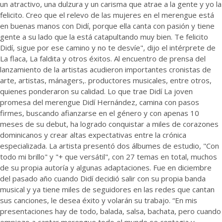
un atractivo, una dulzura y un carisma que atrae a la gente y yo la
felicito. Creo que el relevo de las mujeres en el merengue está
en buenas manos con Didí, porque ella canta con pasión y tiene
gente a su lado que la está catapultando muy bien. Te felicito
Didí, sigue por ese camino y no te desvíe", dijo el intérprete de
La flaca, La faldita y otros éxitos. Al encuentro de prensa del
lanzamiento de la artistas acudieron importantes cronistas de
arte, artistas, mánagers,. productores musicales, entre otros,
quienes ponderaron su calidad. Lo que trae Didí La joven
promesa del merengue Didí Hernández, camina con pasos
firmes, buscando afianzarse en el género y con apenas 10
meses de su debut, ha logrado conquistar a miles de corazones
dominicanos y crear altas expectativas entre la crónica
especializada. La artista presentó dos álbumes de estudio, "Con
todo mi brillo" y "+ que versátil", con 27 temas en total, muchos
de su propia autoría y algunas adaptaciones. Fue en diciembre
del pasado año cuando Didí decidió salir con su propia banda
musical y ya tiene miles de seguidores en las redes que cantan
sus canciones, le desea éxito y volarán su trabajo. “En mis
presentaciones hay de todo, balada, salsa, bachata, pero cuando